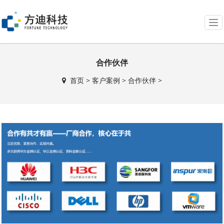
T
o
g
g
合作伙伴
l
e
首页
>
客户案例
>
合作伙伴
>
n
a
v
i
g
a
t
i
o
n