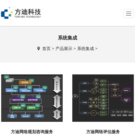
T
o
g
g
系统集成
l
e
首页
>
产品展示
>
系统集成
>
n
a
v
i
g
a
t
i
o
n
方迪网络规划咨询服务
方迪网络评估服务